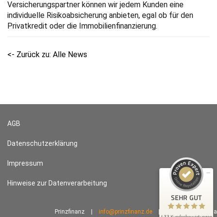
Versicherungspartner können wir jedem Kunden eine
individuelle Risikoabsicherung anbieten, egal ob für den
Privatkredit oder die Immobilienfinanzierung.
<- Zurück zu: Alle News
Kundenbewertungen und Erfahrungen zu
Prinzfinanz
AGB
SEHR GUT
100%
Empfehlungen auf
Datenschutzerklärung
ProvenExpert.com
4,91 / 5,00
Impressum
334
99
Hinweise zur Datenverarbeitung
Bewertungen auf
Bewertungen von 1
ProvenExpert.com
anderen Quelle
SEHR GUT
Prinzfinanz
|
info@prinzfinanz.de
|
2024 © plehn media
Blick aufs ProvenExpert-Profil werfen
433 Kundenbewertungen