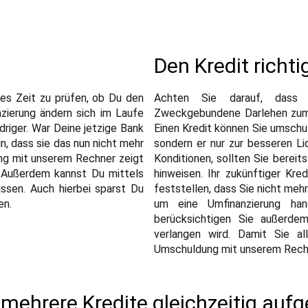
Den Kredit richt
 es Zeit zu prüfen, ob Du den
Achten Sie darauf, dass 
nzierung ändern sich im Laufe
Zweckgebundene Darlehen zum B
edriger. War Deine jetzige Bank
Einen Kredit können Sie umschul
n, dass sie das nun nicht mehr
sondern er nur zur besseren Liq
ung mit unserem Rechner zeigt
Konditionen, sollten Sie berei
. Außerdem kannst Du mittels
hinweisen. Ihr zukünftiger Kre
sen. Auch hierbei sparst Du
feststellen, dass Sie nicht meh
en.
um eine Umfinanzierung ha
berücksichtigen Sie außerdem
verlangen wird. Damit Sie al
Umschuldung mit unserem Rechne
 mehrere Kredite gleichzeitig a