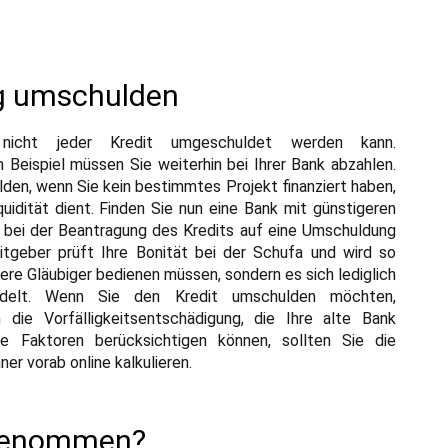
ig umschulden
nicht jeder Kredit umgeschuldet werden kann.
eispiel müssen Sie weiterhin bei Ihrer Bank abzahlen.
den, wenn Sie kein bestimmtes Projekt finanziert haben,
uidität dient. Finden Sie nun eine Bank mit günstigeren
ts bei der Beantragung des Kredits auf eine Umschuldung
ditgeber prüft Ihre Bonität bei der Schufa und wird so
rere Gläubiger bedienen müssen, sondern es sich lediglich
ndelt. Wenn Sie den Kredit umschulden möchten,
 die Vorfälligkeitsentschädigung, die Ihre alte Bank
le Faktoren berücksichtigen können, sollten Sie die
Kundenbewertungen und Erfahrungen zu
Prinzfinanz
r vorab online kalkulieren.
100%
SEHR GUT
Empfehlungen auf
ufgenommen?
ProvenExpert.com
4,91 / 5,00