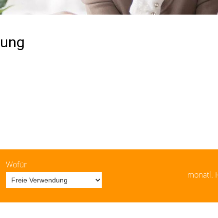
dung
Wofür
monatl. 